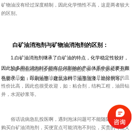
矿物油没有经过深度精制，因此化学惰性不高，这是两者较大
的区别。
白矿油消泡剂与矿物油消泡剂的区别：
1.白矿油消泡剂继承了白矿油的特点，化学稳定性较好，
因此较多用在消泡时不能有任何影响的产品体系中且还要有颜
2.矿物油消泡剂多数用在对很颜色要求，体系要求不太严
格的产品中，因为矿物油在三大种类消泡剂中是比较便宜的且
色要求，如：印刷油墨，建筑涂料，油墨油漆，助排剂等。
性价比高，因此也很受欢迎，如：粘合剂，结构工程，油田钻
井，水泥砂浆等。
俗话说病急乱投医啊，遇到泡沫问题可不能随随便便的去
购买
白矿油消泡剂
，买便宜点可能消泡不到位，买贵的可能又