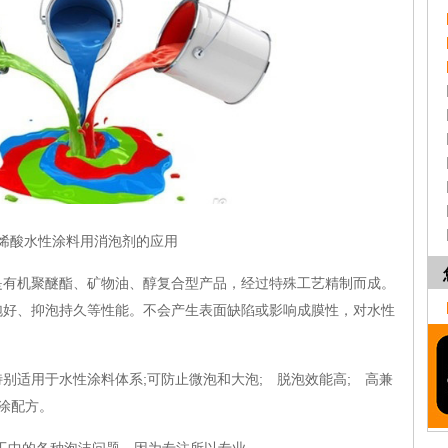
烯酸水性涂料用消泡剂的应用
是有机聚醚酯、矿物油、醇复合型产品，经过特殊工艺精制而成。
泡好、抑泡持久等性能。不会产生表面缺陷或影响成膜性，对水性
特别适用于水性涂料体系;可防止微泡和大泡; 脱泡效能高; 高兼
喷涂配方。