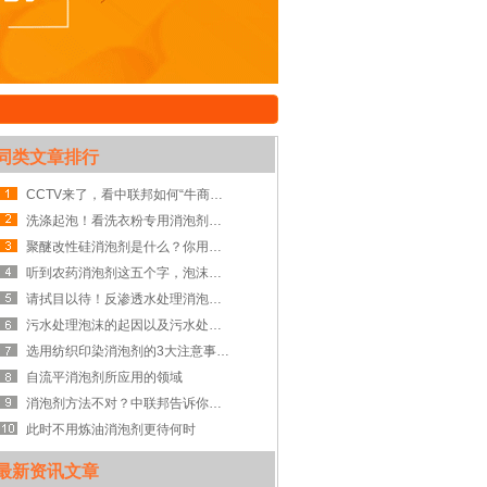
同类文章排行
CCTV来了，看中联邦如何“牛商论道”
洗涤起泡！看洗衣粉专用消泡剂是怎么解决的
聚醚改性硅消泡剂是什么？你用对了吗？
听到农药消泡剂这五个字，泡沫都要抖一抖
请拭目以待！反渗透水处理消泡剂VS泡沫
污水处理泡沫的起因以及污水处理消泡剂解决方案
选用纺织印染消泡剂的3大注意事项 不可不知!
自流平消泡剂所应用的领域
消泡剂方法不对？中联邦告诉你消泡剂有6大使用方法
此时不用炼油消泡剂更待何时
最新资讯文章