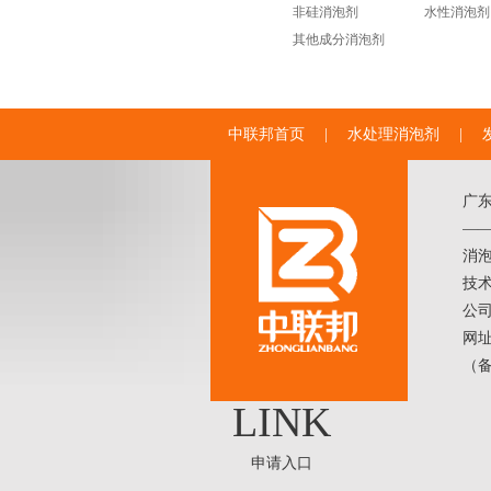
非硅消泡剂
水性消泡剂
其他成分消泡剂
中联邦首页
|
水处理消泡剂
|
广
——
消
技术
公
网址
（
LINK
申请入口