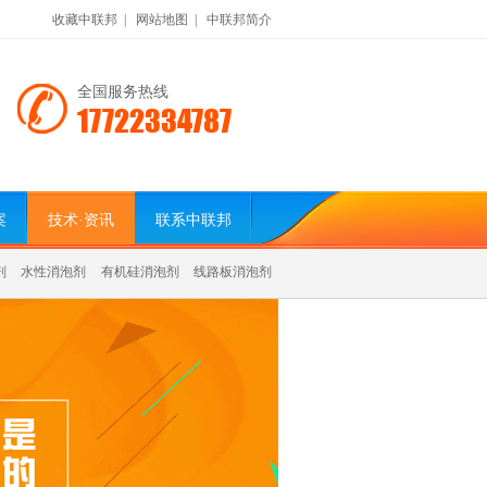
收藏中联邦
|
网站地图
|
中联邦简介
全国服务热线
17722334787
案
技术·资讯
联系中联邦
剂
水性消泡剂
有机硅消泡剂
线路板消泡剂