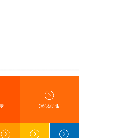
案
消泡剂定制