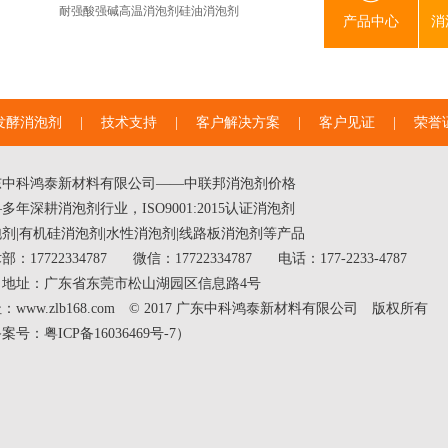
耐强酸强碱高温消泡剂
硅油消泡剂
产品中心
消
发酵消泡剂
|
技术支持
|
客户解决方案
|
客户见证
|
荣誉
东中科鸿泰新材料有限公司——中联邦
消泡剂价格
多年深耕消泡剂行业，ISO9001:2015认证消泡剂
泡剂
|
有机硅消泡剂
|
水性消泡剂
|线路板消泡剂等产品
部：17722334787
微信：17722334787
电话：177-2233-4787
司地址：广东省东莞市松山湖园区信息路4号
：www.zlb168.com © 2017 广东中科鸿泰新材料有限公司 版权所有
备案号：
粤ICP备16036469号-7
）