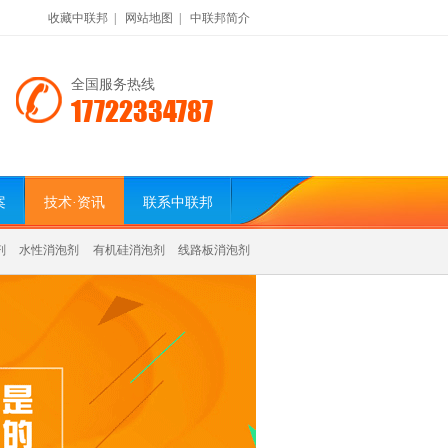
收藏中联邦
|
网站地图
|
中联邦简介
全国服务热线
17722334787
案
技术·资讯
联系中联邦
剂
水性消泡剂
有机硅消泡剂
线路板消泡剂