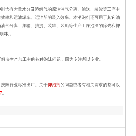
含有大量水分及溶解气的原油油气分离、输送、装罐等工序中
作效率和运油罐车、运油船的装入效率。本消泡剂还可用于其它油
油油气分离、集输、抽提、装罐、装船等生产工序泡沫的除去和抑
和抑制。
注于解决生产加工中的各种泡沫问题，因为专注所以专业。
按照行业标准出厂。关于
抑泡剂
的问题或者有相关需求的都可以
7
。
赶紧使用充气钻井液消泡剂