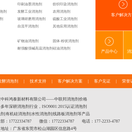
印刷油墨消泡剂
纺织印染消泡剂
泡剂
发酵工业消泡剂
农用消泡剂
客户解决方
剂
玻璃研磨用消泡剂
硫酸工业消泡剂
自流平消泡剂
其他应用消泡剂
矿物油消泡剂
固体-粉状消泡剂
耐强酸强碱高温消泡剂
硅油消泡剂
产品中心
消
发酵消泡剂
|
技术支持
|
客户解决方案
|
客户见证
|
荣誉
东中科鸿泰新材料有限公司——中联邦
消泡剂价格
多年深耕消泡剂行业，ISO9001:2015认证消泡剂
泡剂
|
有机硅消泡剂
|
水性消泡剂
|线路板消泡剂等产品
部：17722334787
微信：17722334787
电话：177-2233-4787
司地址：广东省东莞市松山湖园区信息路4号