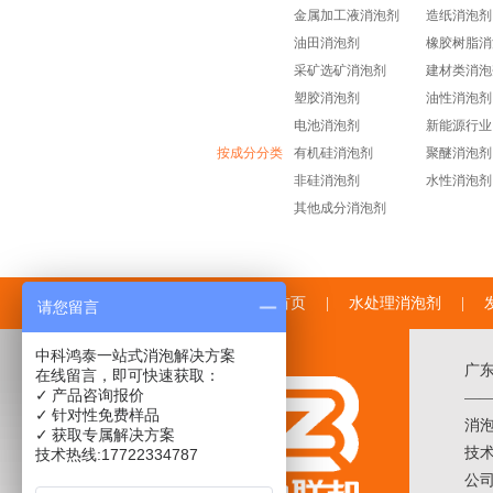
金属加工液消泡剂
造纸消泡剂
油田消泡剂
橡胶树脂消
采矿选矿消泡剂
建材类消泡
塑胶消泡剂
油性消泡剂
电池消泡剂
新能源行业
按成分分类
有机硅消泡剂
聚醚消泡剂
非硅消泡剂
水性消泡剂
其他成分消泡剂
中联邦首页
|
水处理消泡剂
|
请您留言
中科鸿泰一站式消泡解决方案
广
在线留言，即可快速获取：
✓ 产品咨询报价
——
✓ 针对性免费样品
消
✓ 获取专属解决方案
技术
技术热线:17722334787
公