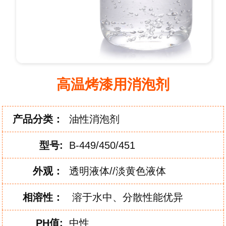
高温烤漆用消泡剂
产品分类：
油性消泡剂
型
号:
B-449/450/451
外
观：
透明液体//淡黄色液体
相
溶
性：
溶于水中、分散性能优异
PH
值:
中性