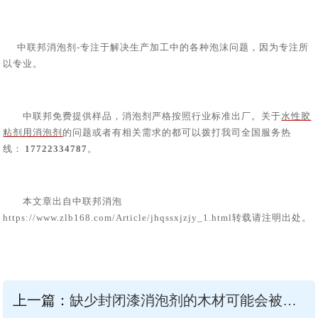
中联邦消泡剂
-专注于解决生产加工中的各种泡沫问题，因为专注所
以专业。
中联邦免费提供样品，消泡剂严格按照行业标准出厂。关于
水性胶
粘剂用消泡剂
的问题或者有相关需求的都可以拨打我司全国服务热
线：
17722334787
。
本文章出自中联邦消泡
https://www.zlb168.com/Article/jhqssxjzjy_1.html转载请注明出处。
上一篇：
缺少封闭漆消泡剂的木材可能会被抛弃？