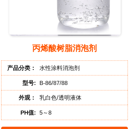
丙烯酸树脂消泡剂
产品分类：
水性涂料消泡剂
型
号:
B-86/87/88
外
观：
乳白色/透明液体
PH
值:
5～8