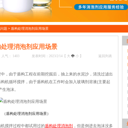
见问题
>
盾构处理消泡剂应用场景
构处理消泡剂应用场景
人气：
1403
发表时间：2023/2/14【
大
中
小
】
返回列表
，由于盾构工程在前期挖掘后，抽上来的水泥沙，清洗过滤出
构机循环搅拌，由于盾构机在工作时会加入玻璃剂溶液(主要起
产生泡沫。
（盾构处理
消泡剂应用场景）
机搅拌过程中都试用过的
盾构处理消泡剂
，但是倒进去泡沫没多