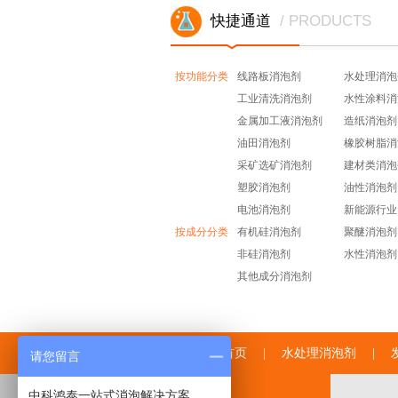
快捷通道
/ PRODUCTS
按功能分类
线路板消泡剂
水处理消泡
工业清洗消泡剂
水性涂料消
金属加工液消泡剂
造纸消泡剂
油田消泡剂
橡胶树脂消
采矿选矿消泡剂
建材类消泡
塑胶消泡剂
油性消泡剂
电池消泡剂
新能源行业
按成分分类
有机硅消泡剂
聚醚消泡剂
非硅消泡剂
水性消泡剂
其他成分消泡剂
中联邦首页
|
水处理消泡剂
|
请您留言
中科鸿泰一站式消泡解决方案