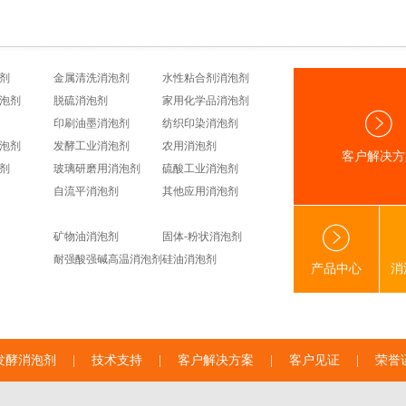
剂
金属清洗消泡剂
水性粘合剂消泡剂
泡剂
脱硫消泡剂
家用化学品消泡剂
印刷油墨消泡剂
纺织印染消泡剂
泡剂
发酵工业消泡剂
农用消泡剂
客户解决方
剂
玻璃研磨用消泡剂
硫酸工业消泡剂
自流平消泡剂
其他应用消泡剂
矿物油消泡剂
固体-粉状消泡剂
耐强酸强碱高温消泡剂
硅油消泡剂
产品中心
消
发酵消泡剂
|
技术支持
|
客户解决方案
|
客户见证
|
荣誉