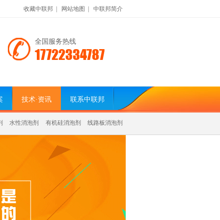
收藏中联邦
|
网站地图
|
中联邦简介
全国服务热线
17722334787
案
技术·资讯
联系中联邦
剂
水性消泡剂
有机硅消泡剂
线路板消泡剂