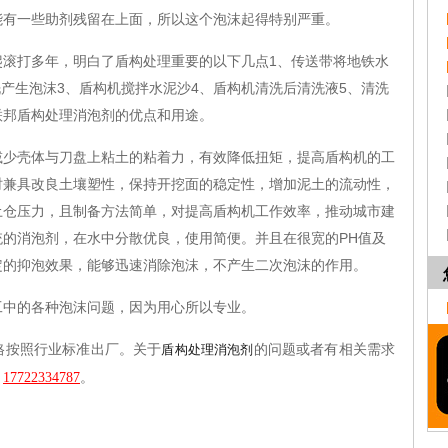
能有一些助剂残留在上面，所以这个泡沫起得特别严重。
打多年，明白了盾构处理重要的以下几点1、传送带将地铁水
洗产生泡沫3、盾构机搅拌水泥沙4、盾构机清洗后清洗液5、清洗
联邦盾构处理消泡剂的优点和用途。
壳体与刀盘上粘土的粘着力，有效降低扭矩，提高盾构机的工
时兼具改良土壤塑性，保持开挖面的稳定性，增加泥土的流动性，
土仓压力，且制备方法简单，对提高盾构机工作效率，推动城市建
的消泡剂，在水中分散优良，使用简便。并且在很宽的PH值及
定的抑泡效果，能够迅速消除泡沫，不产生二次泡沫的作用。
工中的各种泡沫问题，因为用心所以专业。
格按照行业标准出厂。关于
的问题或者有相关需求
盾构处理
消泡剂
：
17722334787
。