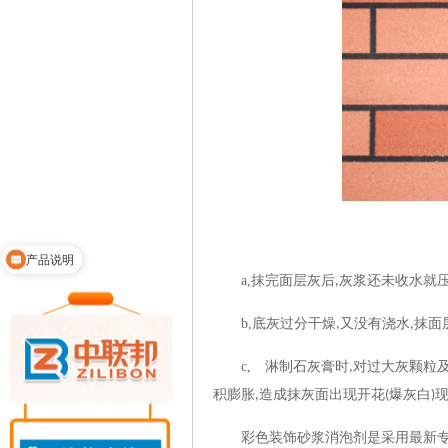
产品说明
a,
抹完面层灰后
灰浆还未收水就
,
b,
底灰过分干燥
又没有浇水
抹面
,
,
c,
淋制石灰膏时
对过大灰颗粒
,
积膨胀
造成抹灰面出现开花
爆灰白
,
(
)
彩色装饰砂浆
消泡剂是采用最新