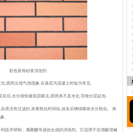
彩色装饰砂浆消泡剂
压光
因而出现气泡现象
在基层为混凝土时较为常见
,
.
.
层灰后
水分很快被底层吸去
因而来不及水化
导致分层起泡
,
,
,
.
及杂质没有过滤好
灰膏熟化时间短
抹灰后继续吸收水分熟化
体
,
,
,
现象
.
专利技术研制，属聚醚等成份合成的消泡剂。它适用于在强酸强碱