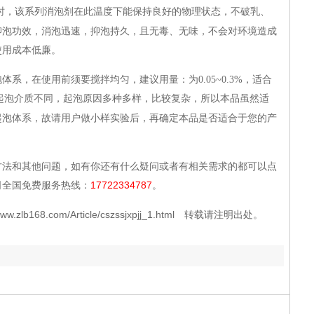
时，该系列消泡剂在此温度下能保持良好的物理状态，不破乳、
抑泡功效，消泡迅速，抑泡持久，且无毒、无味，不会对环境造成
使用成本低廉。
泡体系，在使用前须要搅拌均匀，建议用量：为
0.05~0.3%
，适合
起泡介质不同，起泡原因多种多样，比较复杂，所以本品虽然适
起泡体系，故请用户做小样实验后，再确定本品是否适合于您的产
方法和其他问题，如有你还有什么疑问或者有相关需求的都可以点
司全国免费服务热线：
17722334787
。
168.com/Article/cszssjxpjj_1.html 转载请注明出处。