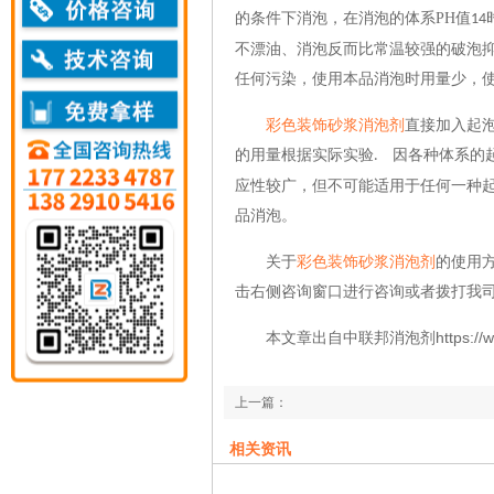
的条件下消泡，在消泡的体系
PH
值
14
不漂油、消泡反而比常温较强的破泡
任何污染，使用本品消泡时用量少，
彩色装饰砂浆
消泡剂
直接加入起
的用量根据实际实验
因各种体系的
.
应性较广，但不可能适用于任何一种
品消泡。
关于
的使用
彩色装饰砂浆
消泡剂
击右侧咨询窗口进行咨询或者拨打我
本文章出自中联邦消泡剂https://www.zlb
上一篇：
胶浆印花消泡剂流平性好用量少
相关资讯
下一篇：