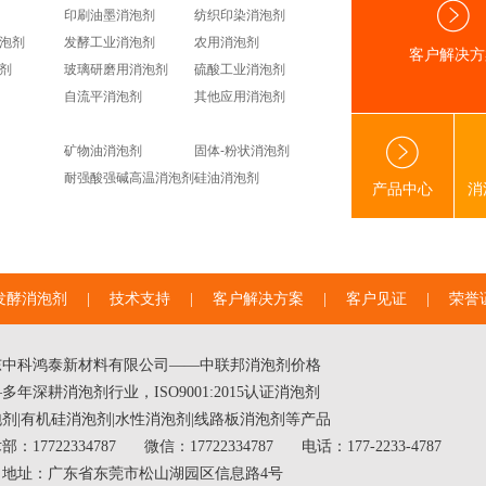
印刷油墨消泡剂
纺织印染消泡剂
泡剂
发酵工业消泡剂
农用消泡剂
客户解决方
剂
玻璃研磨用消泡剂
硫酸工业消泡剂
自流平消泡剂
其他应用消泡剂
矿物油消泡剂
固体-粉状消泡剂
耐强酸强碱高温消泡剂
硅油消泡剂
产品中心
消
发酵消泡剂
|
技术支持
|
客户解决方案
|
客户见证
|
荣誉
东中科鸿泰新材料有限公司——中联邦
消泡剂价格
多年深耕消泡剂行业，ISO9001:2015认证消泡剂
泡剂
|
有机硅消泡剂
|
水性消泡剂
|线路板消泡剂等产品
部：17722334787
微信：17722334787
电话：177-2233-4787
司地址：广东省东莞市松山湖园区信息路4号