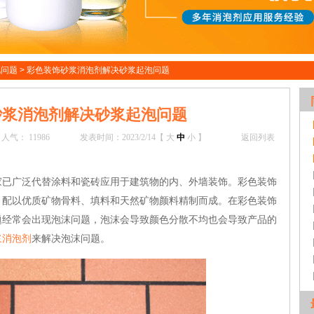
见问题
>
彩色装饰砂浆消泡剂解决砂浆起泡问题
砂浆消泡剂解决砂浆起泡问题
人气：
11986
发表时间：2023/2/14【
大
中
小
】
返回列表
家已广泛代替涂料和瓷砖应用于建筑物的内、外墙装饰。彩色装饰
，配以优质矿物骨料、填料和天然矿物颜料精制而成。
在
彩色装饰
题经常会出现泡沫问题，泡沫会导致颜色分散不均也会导致产品的
浆
消泡剂
来解决泡沫问题。