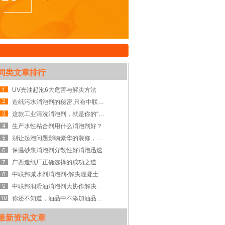
同类文章排行
UV光油起泡6大危害与解决方法
造纸污水消泡剂的秘密,只有中联邦知道
这款工业清洗消泡剂，就是你的“真命天子”
生产水性粘合剂用什么消泡剂好？
别让起泡问题影响豪华的装修，快选择乳胶漆消泡剂
保温砂浆消泡剂分散性好消泡迅速
广西造纸厂正确选择的成功之道
中联邦减水剂消泡剂-解决混凝土加入减水剂起泡障碍
中联邦润滑油消泡剂大协作解决泡沫大问题
你还不知道，油品中不添加油品专用消泡剂危害会有多大吧
最新资讯文章