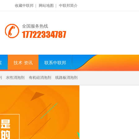
收藏中联邦
|
网站地图
|
中联邦简介
全国服务热线
17722334787
案
技术·资讯
联系中联邦
剂
水性消泡剂
有机硅消泡剂
线路板消泡剂