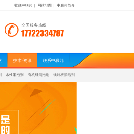
收藏中联邦
|
网站地图
|
中联邦简介
全国服务热线
17722334787
案
技术·资讯
联系中联邦
剂
水性消泡剂
有机硅消泡剂
线路板消泡剂