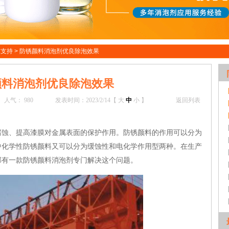
术支持
>
防锈颜料消泡剂优良除泡效果
颜料消泡剂优良除泡效果
人气：
980
发表时间：2023/2/14【
大
中
小
】
返回列表
、提高漆膜对金属表面的保护作用。防锈颜料的作用可以分为
中化学性防锈颜料又可以分为缓蚀性和电化学作用型两种。在生产
邦有一款防锈颜料消泡剂专门解决这个问题。