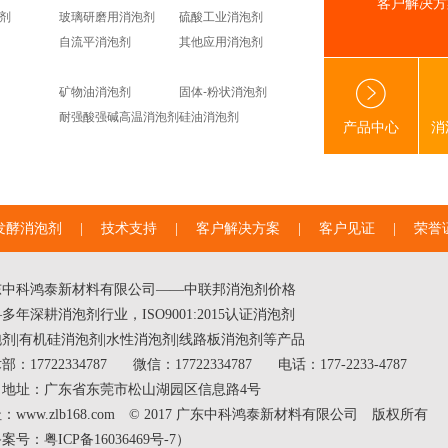
客户解决方
剂
玻璃研磨用消泡剂
硫酸工业消泡剂
自流平消泡剂
其他应用消泡剂
矿物油消泡剂
固体-粉状消泡剂
耐强酸强碱高温消泡剂
硅油消泡剂
产品中心
消
发酵消泡剂
|
技术支持
|
客户解决方案
|
客户见证
|
荣誉
东中科鸿泰新材料有限公司——中联邦
消泡剂价格
多年深耕消泡剂行业，ISO9001:2015认证消泡剂
泡剂
|
有机硅消泡剂
|
水性消泡剂
|线路板消泡剂等产品
部：17722334787
微信：17722334787
电话：177-2233-4787
司地址：广东省东莞市松山湖园区信息路4号
：www.zlb168.com © 2017 广东中科鸿泰新材料有限公司 版权所有
备案号：
粤ICP备16036469号-7
）