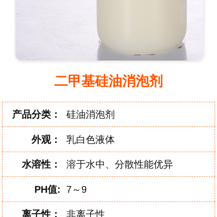
二甲基硅油消泡剂
产品分类：
硅油消泡剂
外
观：
乳白色液体
水
溶
性：
溶于水中、分散性能优异
PH
值:
7～9
离
子
性：
非离子性