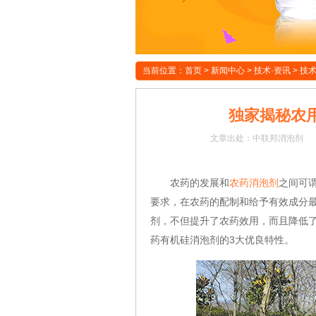
当前位置：
首页
>
新闻中心
>
技术·资讯
>
技
独家揭秘农
文章
出处：中联邦消泡剂
农药的发展和
农药消泡剂
之间可
要求，在农药的配制和给予有效成分
剂，不但提升了农药效用，而且降低
药有机硅消泡剂的3大优良特性。