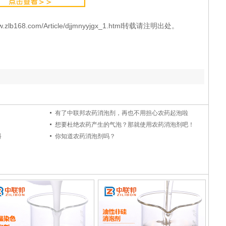
68.com/Article/djjmnyyjgx_1.html转载请注明出处。
中应用
有了中联邦农药消泡剂，再也不用担心农药起泡啦
因素？
想要杜绝农药产生的气泡？那就使用农药消泡剂吧！
抖
你知道农药消泡剂吗？