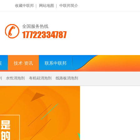
收藏中联邦
|
网站地图
|
中联邦简介
全国服务热线
17722334787
案
技术·资讯
联系中联邦
剂
水性消泡剂
有机硅消泡剂
线路板消泡剂