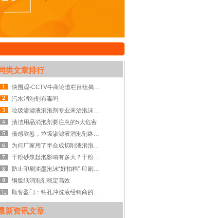
同类文章排行
快围观-CCTV牛商论道栏目组揭开中联邦实验室神秘面纱
污水消泡剂有毒吗
垃圾渗滤液消泡剂专业来治泡沫而来
清洁用品消泡剂要注意的5大危害
倍感欣慰，垃圾渗滤液消泡剂终于成熟蜕变
为何厂家用了半合成切削液消泡剂就没有烦恼？
干粉砂浆起泡影响有多大？干粉砂浆消泡剂帮你搞定
防止印刷油墨泡沫“好拍档”-印刷油墨消泡剂
铜版纸消泡剂稳定高效
顾客盈门：钻孔冲洗液经销商的秘诀竟然是添加钻孔冲洗液消泡剂
最新资讯文章