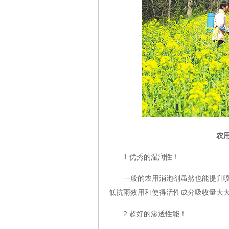
农
1.优秀的湿润性！
一般的农用消泡剂虽然也能提升喷雾
低抗雨效用和使得活性成分吸收量大
2.超好的渗透性能！