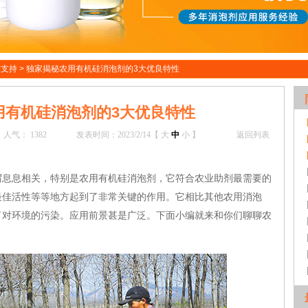
术支持
>
独家揭秘农用有机硅消泡剂的3大优良特性
用有机硅消泡剂的3大优良特性
人气：
1382
发表时间：2023/2/14【
大
中
小
】
返回列表
谓息息相关，特别是农用有机硅消泡剂，它符合农业助剂最需要的
最佳活性等等地方起到了非常关键的作用。它相比其他农用消泡
了对环境的污染。应用前景甚是广泛。下面小编就来和你们聊聊农