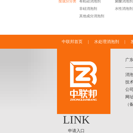
按成分分类
有机硅消泡剂
聚醚消泡剂
非硅消泡剂
水性消泡剂
其他成分消泡剂
中联邦首页
|
水处理消泡剂
|
广
——
消
技术
公
网址
（
LINK
申请入口