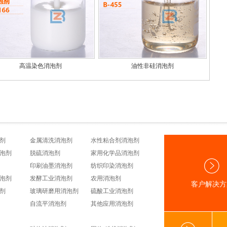
高温染色消泡剂
油性非硅消泡剂
剂
金属清洗消泡剂
水性粘合剂消泡剂
泡剂
脱硫消泡剂
家用化学品消泡剂
印刷油墨消泡剂
纺织印染消泡剂
泡剂
发酵工业消泡剂
农用消泡剂
客户解决方
剂
玻璃研磨用消泡剂
硫酸工业消泡剂
自流平消泡剂
其他应用消泡剂