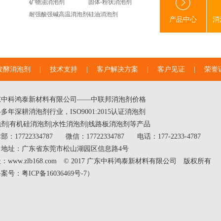
矿物油消泡剂
固体-粉状消泡剂
耐强酸强碱高温消泡剂
硅油消泡剂
产品中心
消
发酵消泡剂
|
技术支持
|
客户解决方案
|
客户见证
|
荣誉
东中科鸿泰新材料有限公司——中联邦
消泡剂价格
多年深耕消泡剂行业，ISO9001:2015认证消泡剂
泡剂
|
有机硅消泡剂
|
水性消泡剂
|线路板消泡剂等产品
部：17722334787
微信：17722334787
电话：177-2233-4787
司地址：广东省东莞市松山湖园区信息路4号
：www.zlb168.com © 2017 广东中科鸿泰新材料有限公司 版权所有
备案号：
粤ICP备16036469号-7
）