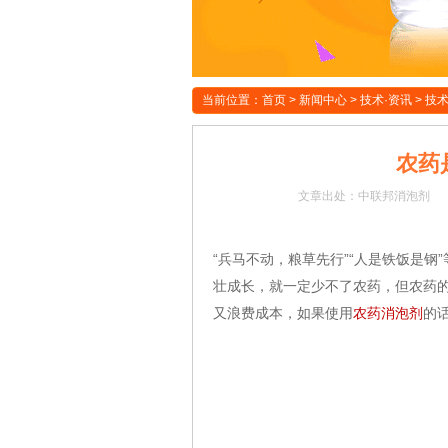
当前位置：
首页
>
新闻中心
>
技术·资讯
>
技
农药
文章
出处：中联邦消泡剂
“兵马不动，粮草先行”“人是铁饭是
壮成长，就一定少不了农药，但农药
又浪费成本，如果使用
农药消泡剂
的