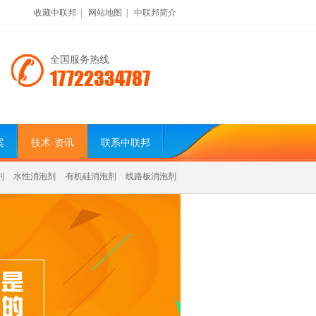
收藏中联邦
|
网站地图
|
中联邦简介
全国服务热线
17722334787
案
技术·资讯
联系中联邦
剂
水性消泡剂
有机硅消泡剂
线路板消泡剂