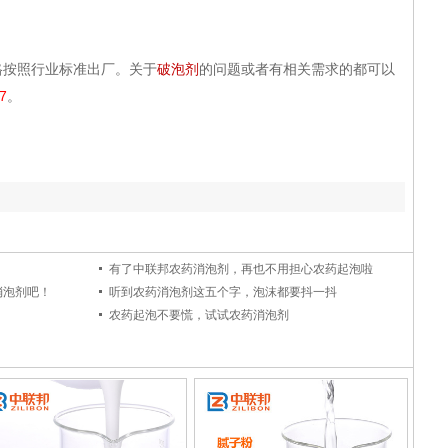
按照行业标准出厂。关于
破泡剂
的问题或者有相关需求的都可以
7
。
看看吧
有了中联邦农药消泡剂，再也不用担心农药起泡啦
来现在告诉你
消泡剂吧！
听到农药消泡剂这五个字，泡沫都要抖一抖
农药起泡不要慌，试试农药消泡剂