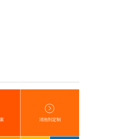
案
消泡剂定制