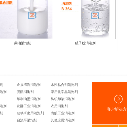
柴油消泡剂
腻子粉消泡剂
剂
金属清洗消泡剂
水性粘合剂消泡剂
泡剂
脱硫消泡剂
家用化学品消泡剂
印刷油墨消泡剂
纺织印染消泡剂
泡剂
发酵工业消泡剂
农用消泡剂
客户解决方
剂
玻璃研磨用消泡剂
硫酸工业消泡剂
自流平消泡剂
其他应用消泡剂