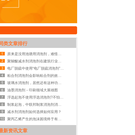
同类文章排行
原来是没用池塘用消泡剂，难怪池塘中的泡沫控制不住！
聚羧酸减水剂消泡剂在建筑行业中的重大意义
电厂脱硫中使用“电厂脱硫消泡剂”是否真的可行？
粘合剂消泡剂会影响粘合剂的效果吗
玻璃水消泡剂，居然还有这种功效？
油墨消泡剂－印刷领域大展雄图
浮选起泡不使用浮选消泡剂?不怕影响到工程？
制浆起泡，中联邦制浆消泡剂消泡实录
减水剂消泡剂如何选择如何应用？
聚丙乙烯产生的泡沫困境终于有救了，赶紧添加聚丙乙烯消泡剂！
最新资讯文章