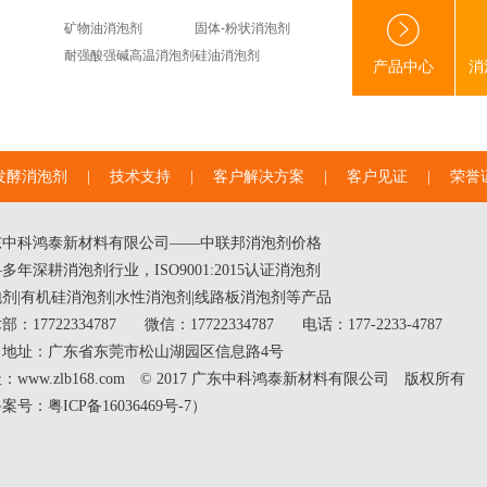
矿物油消泡剂
固体-粉状消泡剂
耐强酸强碱高温消泡剂
硅油消泡剂
产品中心
消
发酵消泡剂
|
技术支持
|
客户解决方案
|
客户见证
|
荣誉
东中科鸿泰新材料有限公司——中联邦
消泡剂价格
多年深耕消泡剂行业，ISO9001:2015认证消泡剂
泡剂
|
有机硅消泡剂
|
水性消泡剂
|线路板消泡剂等产品
部：17722334787
微信：17722334787
电话：177-2233-4787
司地址：广东省东莞市松山湖园区信息路4号
：www.zlb168.com © 2017 广东中科鸿泰新材料有限公司 版权所有
备案号：
粤ICP备16036469号-7
）