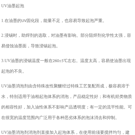
UV
油墨起泡
1.
在油墨的
固化段，能量不足，也容易导致起泡严重。
UV
2.
浸锡时，助焊剂的选取，对油墨有影响。部分阻焊剂化学性太强，容
易侵蚀油墨面，导致浸锡起泡。
3.UV
油墨的浸锡温度一般在
±
℃左右。温度太高，容易使油墨出现
260
5
起泡的不良。
UV
油墨消泡剂
由含特殊改性聚醚经过特殊工艺复配而成，极容易溶于
水，特别适用于油相起泡体系的消泡，产品稳定性好；和有机烃类物质
的相容性好，加入油性体系不影响产品透明度；有一定的流平性能。可
在很宽的温度范围内广泛用于各种恶劣体系的泡沫消去和抑制。
UV
油墨消泡剂消泡剂直接加入起泡体系，在使用前须要搅拌均匀，建