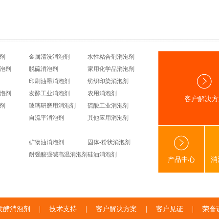
剂
金属清洗消泡剂
水性粘合剂消泡剂
泡剂
脱硫消泡剂
家用化学品消泡剂
印刷油墨消泡剂
纺织印染消泡剂
泡剂
发酵工业消泡剂
农用消泡剂
客户解决方
剂
玻璃研磨用消泡剂
硫酸工业消泡剂
自流平消泡剂
其他应用消泡剂
矿物油消泡剂
固体-粉状消泡剂
耐强酸强碱高温消泡剂
硅油消泡剂
产品中心
消
发酵消泡剂
|
技术支持
|
客户解决方案
|
客户见证
|
荣誉