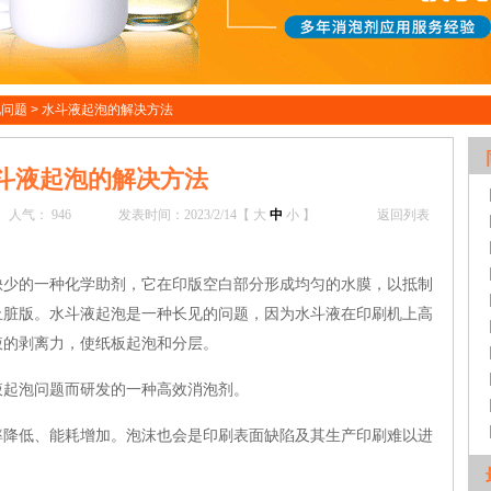
见问题
>
水斗液起泡的解决方法
斗液起泡的解决方法
人气：
946
发表时间：2023/2/14【
大
中
小
】
返回列表
的一种化学助剂，它在印版空白部分形成均匀的水膜，以抵制
止脏版。水斗液起泡是一种长见的问题，因为水斗液在印刷机上高
液的剥离力，使纸板起泡和分层。
液起泡问题而研发的一种高效消泡剂。
低、能耗增加。泡沫也会是印刷表面缺陷及其生产印刷难以进