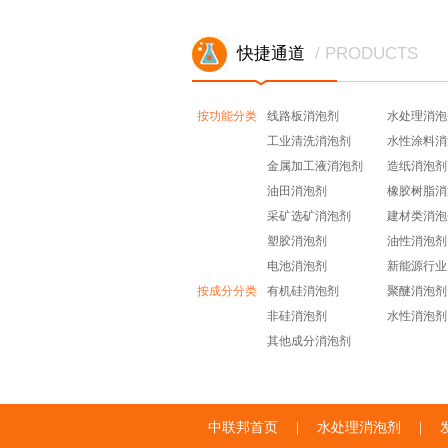
快捷通道
/ PRODUCTS
按功能分类
线路板消泡剂
水处理消泡
工业清洗消泡剂
水性涂料消
金属加工液消泡剂
造纸消泡剂
油田消泡剂
橡胶树脂消
采矿选矿消泡剂
建材类消泡
塑胶消泡剂
油性消泡剂
电池消泡剂
新能源行业
按成分分类
有机硅消泡剂
聚醚消泡剂
非硅消泡剂
水性消泡剂
其他成分消泡剂
中联邦首页
|
水处理消泡剂
|