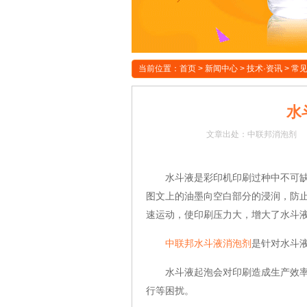
当前位置：
首页
>
新闻中心
>
技术·资讯
>
常
水
文章
出处：中联邦消泡剂
水斗液是彩印机印刷过种中不可缺少
图文上的油墨向空白部分的浸润，防
速运动，使印刷压力大，增大了水斗
中联邦水斗液消泡剂
是针对水斗
水斗液起泡会对印刷造成生产效率降
行等困扰。