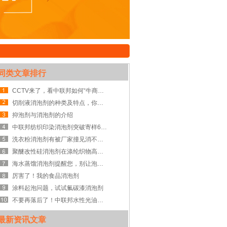
同类文章排行
CCTV来了，看中联邦如何“牛商论道”
切削液消泡剂的种类及特点，你知道吗？
抑泡剂与消泡剂的介绍
中联邦纺织印染消泡剂突破寄样600单
洗衣粉消泡剂有被厂家撞见消不了泡沫的尴尬吗?
聚醚改性硅消泡剂在涤纶织物高温染色工艺中应用
海水蒸馏消泡剂提醒您，别让泡沫污染了我们的环境
厉害了！我的食品消泡剂
涂料起泡问题，试试氟碳漆消泡剂
不要再落后了！中联邦水性光油消泡剂助你一臂之力
最新资讯文章