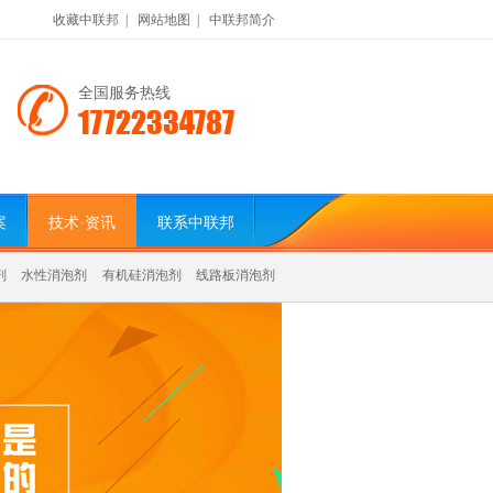
收藏中联邦
|
网站地图
|
中联邦简介
全国服务热线
17722334787
案
技术·资讯
联系中联邦
剂
水性消泡剂
有机硅消泡剂
线路板消泡剂