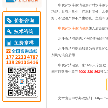
中联邦水斗液消泡剂针对水斗液设计
功能，具有用量少、抑泡时间长、水
好，不漂油产和不产生缩孔、鱼眼等
中联邦水斗液消泡剂
加入后会使
水斗液消泡剂的JP-A能使液膜排
水斗液消泡剂添加量为总货量的0.0
剂均匀混合后用.
中联邦消泡剂厂家16年只专注做一
问可以致电中联邦
4000-330-863
可以
文章出自中联邦消泡剂 https://www.zl