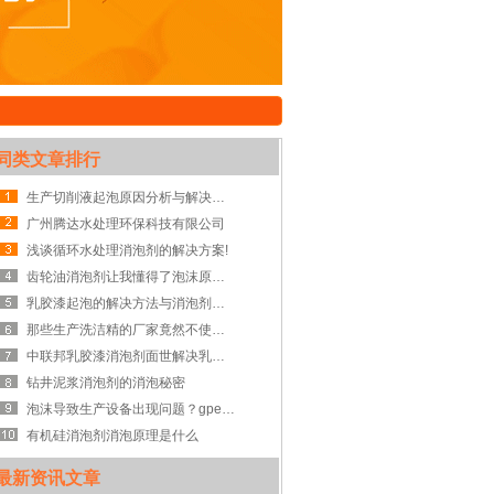
同类文章排行
生产切削液起泡原因分析与解决方案
广州腾达水处理环保科技有限公司
浅谈循环水处理消泡剂的解决方案!
齿轮油消泡剂让我懂得了泡沫原来这么不堪一击
乳胶漆起泡的解决方法与消泡剂的选择
那些生产洗洁精的厂家竟然不使用洗洁精消泡剂？那是因为你还没意识到洗洁精起泡的危害到底有多大！
中联邦乳胶漆消泡剂面世解决乳胶漆泡沫之忧
钻井泥浆消泡剂的消泡秘密
泡沫导致生产设备出现问题？gpe消泡剂可以为你解答！
有机硅消泡剂消泡原理是什么
最新资讯文章