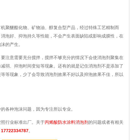
聚醚酯化物、矿物油、醇复合型产品，经过特殊工艺精制而
、消泡好、抑泡持久等性能，不会产生表面缺陷或影响成膜性，在
泡沫的产生。
注意需要充分搅拌，搅拌不够充分的情况下会使消泡剂聚集在
力减弱、抑泡时间变短等现象。还有的就是记住消泡剂不是添加了
眼等等现象，少了会导致消泡剂效果不好以及抑泡效果不佳，所以
。
的各种泡沫问题，因为专注所以专业。
照行业标准出厂。关于
的问题或者有相关
丙烯酸防水涂料消泡剂
：
17722334787
。