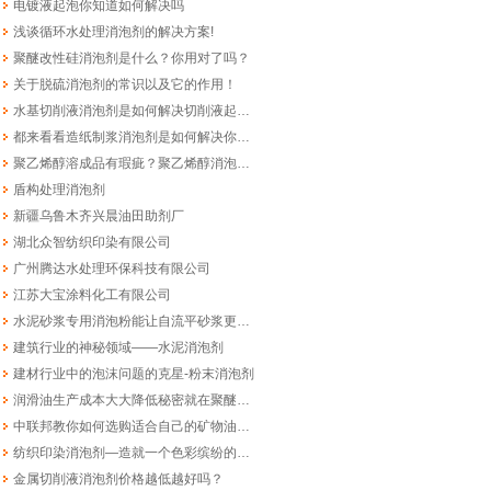
电镀液起泡你知道如何解决吗
浅谈循环水处理消泡剂的解决方案!
聚醚改性硅消泡剂是什么？你用对了吗？
关于脱硫消泡剂的常识以及它的作用！
水基切削液消泡剂是如何解决切削液起泡的?
都来看看造纸制浆消泡剂是如何解决你的泡沫烦恼的!
聚乙烯醇溶成品有瑕疵？聚乙烯醇消泡剂告诉您怎么做
盾构处理消泡剂
新疆乌鲁木齐兴晨油田助剂厂
湖北众智纺织印染有限公司
广州腾达水处理环保科技有限公司
江苏大宝涂料化工有限公司
水泥砂浆专用消泡粉能让自流平砂浆更光滑更长寿吗
建筑行业的神秘领域——水泥消泡剂
建材行业中的泡沫问题的克星-粉末消泡剂
润滑油生产成本大大降低秘密就在聚醚消泡剂
中联邦教你如何选购适合自己的矿物油消泡剂
纺织印染消泡剂—造就一个色彩缤纷的世界
金属切削液消泡剂价格越低越好吗？