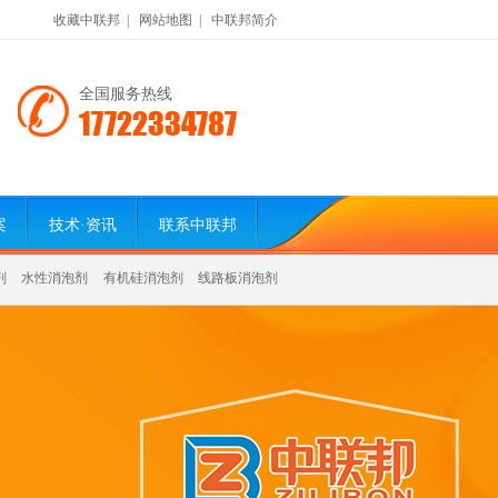
收藏中联邦
|
网站地图
|
中联邦简介
全国服务热线
17722334787
案
技术·资讯
联系中联邦
剂
水性消泡剂
有机硅消泡剂
线路板消泡剂