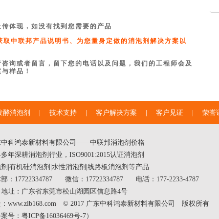
上传体现，如没有找到您需要的产品
863 获取中联邦产品说明书、为您量身定做的消泡剂解决方案以
行咨询或者留言，留下您的电话以及问题，我们的工程师会及
案与样品！
发酵消泡剂
|
技术支持
|
客户解决方案
|
客户见证
|
荣誉
东中科鸿泰新材料有限公司——中联邦
消泡剂价格
多年深耕消泡剂行业，ISO9001:2015认证消泡剂
泡剂
|
有机硅消泡剂
|
水性消泡剂
|线路板消泡剂等产品
部：17722334787
微信：17722334787
电话：177-2233-4787
司地址：广东省东莞市松山湖园区信息路4号
：www.zlb168.com © 2017 广东中科鸿泰新材料有限公司 版权所有
备案号：
粤ICP备16036469号-7
）