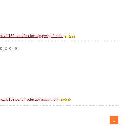
www.zlb168.com/Products/gyqxxpj_1.html
2023-3-29 ]
www.zlb168.com/Products/gyqxxpj.html
1