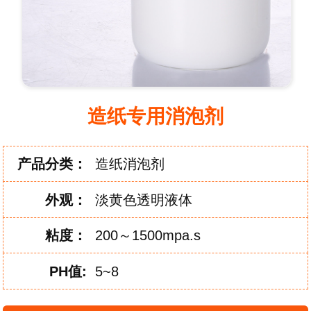
造纸专用消泡剂
产品分类：
造纸消泡剂
外
观：
淡黄色透明液体
粘
度：
200～1500mpa.s
PH
值:
5~8