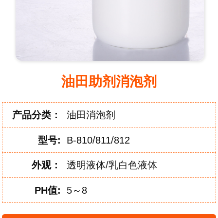
油田助剂消泡剂
产品分类：
油田消泡剂
型
号:
B-810/811/812
外
观：
透明液体/乳白色液体
PH
值:
5～8