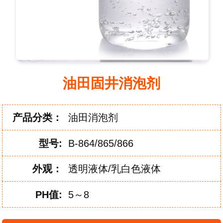
油田固井消泡剂
产品分类：
油田消泡剂
型
号:
B-864/865/866
外
观：
透明液体/乳白色液体
PH
值:
5～8