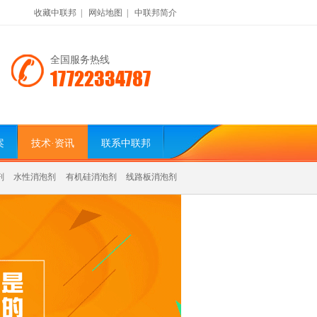
收藏中联邦
|
网站地图
|
中联邦简介
全国服务热线
17722334787
案
技术·资讯
联系中联邦
剂
水性消泡剂
有机硅消泡剂
线路板消泡剂