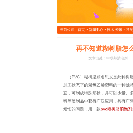
当前位置：
首页
>
新闻中心
>
技术·资讯
>
常
再不知道糊树脂怎么
文章
出处：中联邦消泡剂
（PVC）糊树脂顾名思义是此种树
加工状态下的聚氯乙烯塑料的一种独特
宜，可制成特殊形状，并可以少量、
料等硬制品中获得广泛应用，具有广
烦恼的问题，用一款
pvc糊树脂消泡剂