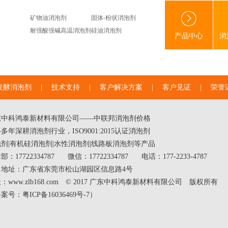
矿物油消泡剂
固体-粉状消泡剂
耐强酸强碱高温消泡剂
硅油消泡剂
产品中心
消
发酵消泡剂
|
技术支持
|
客户解决方案
|
客户见证
|
荣誉
东中科鸿泰新材料有限公司——中联邦
消泡剂价格
多年深耕消泡剂行业，ISO9001:2015认证消泡剂
泡剂
|
有机硅消泡剂
|
水性消泡剂
|线路板消泡剂等产品
部：17722334787
微信：17722334787
电话：177-2233-4787
司地址：广东省东莞市松山湖园区信息路4号
：www.zlb168.com © 2017 广东中科鸿泰新材料有限公司 版权所有
备案号：
粤ICP备16036469号-7
）