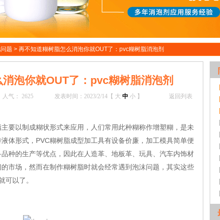
见问题
>
再不知道糊树脂怎么消泡你就OUT了：pvc糊树脂消泡剂
消泡你就OUT了：pvc糊树脂消泡剂
人气：
2625
发表时间：2023/2/14【
大
中
小
】
返回列表
脂主要以制成糊状形式来应用，人们常用此种糊称作增塑糊，是未
液体形式，PVC糊树脂成型加工具有设备价廉，加工模具简单便
多品种的生产等优点，因此在人造革、地板革、玩具、汽车内饰材
阔的市场，然而在制作糊树脂时就会经常遇到泡沫问题，其实这些
就可以了。