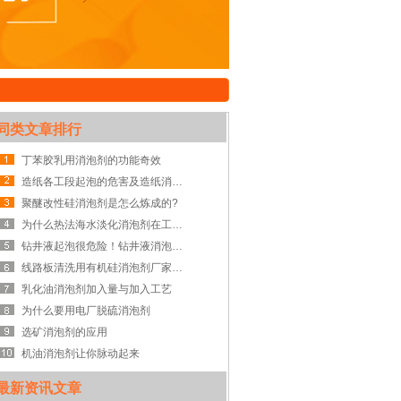
同类文章排行
丁苯胶乳用消泡剂的功能奇效
造纸各工段起泡的危害及造纸消泡剂综合解决方案
聚醚改性硅消泡剂是怎么炼成的?
为什么热法海水淡化消泡剂在工业中如此受用？
钻井液起泡很危险！钻井液消泡剂帮你解除危机
线路板清洗用有机硅消泡剂厂家为您解决泡沫难题
乳化油消泡剂加入量与加入工艺
为什么要用电厂脱硫消泡剂
选矿消泡剂的应用
机油消泡剂让你脉动起来
最新资讯文章