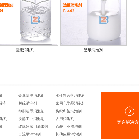
面漆消泡剂
造纸消泡剂
剂
金属清洗消泡剂
水性粘合剂消泡剂
泡剂
脱硫消泡剂
家用化学品消泡剂
印刷油墨消泡剂
纺织印染消泡剂
泡剂
发酵工业消泡剂
农用消泡剂
客户解决方
剂
玻璃研磨用消泡剂
硫酸工业消泡剂
自流平消泡剂
其他应用消泡剂