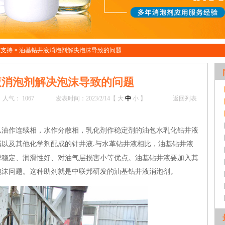
术支持
>
油基钻井液消泡剂解决泡沫导致的问题
液消泡剂解决泡沫导致的问题
人气：
1067
发表时间：2023/2/14【
大
中
小
】
返回列表
以油作连续相，水作分散相，乳化剂作稳定剂的油包水乳化钻井液
碱以及其他化学剂配成的针井液
与水革钻井液相比，油基钻井液
.
壁稳定、润滑性好、对油气层损害小等优点。油基钻井液
要加入其
泡沫问题。这种助剂就是中联邦研发的
油基钻井液
消泡剂。