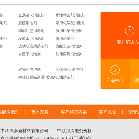
剂
金属清洗消泡剂
水性粘合剂消泡剂
泡剂
脱硫消泡剂
家用化学品消泡剂
印刷油墨消泡剂
纺织印染消泡剂
泡剂
发酵工业消泡剂
农用消泡剂
客户解决方
剂
玻璃研磨用消泡剂
硫酸工业消泡剂
自流平消泡剂
其他应用消泡剂
矿物油消泡剂
固体-粉状消泡剂
耐强酸强碱高温消泡剂
硅油消泡剂
产品中心
消
发酵消泡剂
|
技术支持
|
客户解决方案
|
客户见证
|
荣誉
东中科鸿泰新材料有限公司——中联邦
消泡剂价格
多年深耕消泡剂行业，ISO9001:2015认证消泡剂