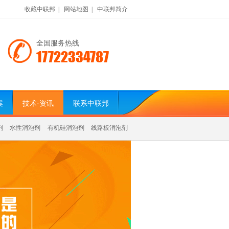
收藏中联邦
|
网站地图
|
中联邦简介
全国服务热线
17722334787
案
技术·资讯
联系中联邦
剂
水性消泡剂
有机硅消泡剂
线路板消泡剂