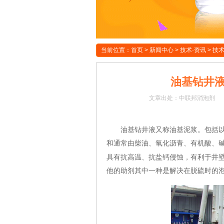
当前位置：
首页
>
新闻中心
>
技术·资讯
>
技
油基钻井
文章
出处：中联邦消泡剂
油基钻井液又称油基泥浆。包括
和通常由柴油、氧化沥青、有机酸、
具有抗高温、抗盐钙侵蚀，有利于井
他的助剂其中一种是解决在脱硫时的