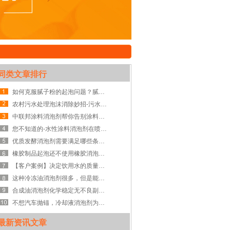
同类文章排行
如何克服腻子粉的起泡问题？腻子粉消泡剂告诉你
农村污水处理泡沫消除妙招-污水处理消泡剂
中联邦涂料消泡剂帮你告别涂料泡沫
您不知道的-水性涂料消泡剂在喷浆中的优势
优质发酵消泡剂需要满足哪些条件？
橡胶制品起泡还不使用橡胶消泡剂？危害大到你无法想象？
【客户案例】决定饮用水的质量，竟然缺不得反渗透水处理消泡剂！
这种冷冻油消泡剂很多，但是能让你看不见泡沫
合成油消泡剂化学稳定无不良副作用
不想汽车抛锚，冷却液消泡剂为你保驾护航
最新资讯文章