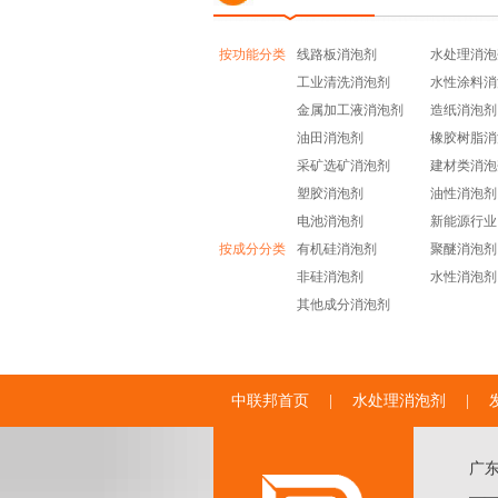
按功能分类
线路板消泡剂
水处理消泡
工业清洗消泡剂
水性涂料消
金属加工液消泡剂
造纸消泡剂
油田消泡剂
橡胶树脂消
采矿选矿消泡剂
建材类消泡
塑胶消泡剂
油性消泡剂
电池消泡剂
新能源行业
按成分分类
有机硅消泡剂
聚醚消泡剂
非硅消泡剂
水性消泡剂
其他成分消泡剂
中联邦首页
|
水处理消泡剂
|
广
——