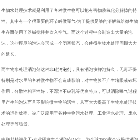
生物水处理技术就是利用了各种微生物可以把有害物质氧化分解掉的特
性。其中有一个很重要的环节叫做曝气
为了提供足够的溶解氧给微生物
-
生存而使用了器械搅拌并吹入空气。而这个过程中会制造出大量的泡
沫，这些厚厚的泡沫会形成一个闭塞状态，会使得生物水处理周期大大
的延长。
而生物水处理消泡剂这种
非硅消泡剂
，具有消泡快抑泡持久，无毒环保
特别是对水里的各种微生物不会造成影响，对生物膜不产生堵眼或破坏
作用，分散性相容性好，不漂油不破乳等优良特点，可以消除曝气过程
里产生的泡沫而且不影响微生物的活性，从而大大提高了生物水处理技
术的运作效率。被广泛应用于各种生物污水处理、工业污水处理、废水
处理等等场景。
中联邦精细化工
专业研发生产消泡剂
年，为全球
家企业提供消泡
-
16
2500