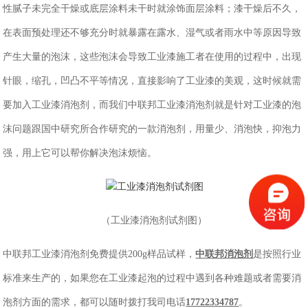
性腻子未完全干燥或底层涂料未干时就涂饰面层涂料；漆干燥后不久，
在表面预处理还不够充分时就暴露在露水、湿气或者雨水中等原因导致
产生大量的泡沫，这些泡沫会导致工业漆施工者在使用的过程中，出现
针眼，缩孔，凹凸不平等情况，直接影响了工业漆的美观，这时候就需
要加入工业漆消泡剂，
而我们中联邦工业漆消泡剂就是针对工业漆的泡
沫问题跟国中研究所合作研究的一款消泡剂，用量少、消泡快，抑泡力
强，用上它可以帮你解决泡沫烦恼。
（
工业漆消泡剂试剂图
）
中联邦工业漆消泡剂免费提供
200g样品试样，
中联邦消泡剂
是按照行业
标准来生产的，如果您在工业漆起泡的过程中遇到各种难题或者需要消
泡剂方面的需求，都可以随时拨打我司电话
17722334787
。