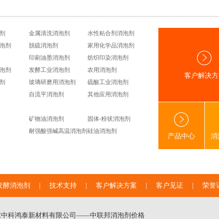
剂
金属清洗消泡剂
水性粘合剂消泡剂
泡剂
脱硫消泡剂
家用化学品消泡剂
印刷油墨消泡剂
纺织印染消泡剂
泡剂
发酵工业消泡剂
农用消泡剂
客户解决方
剂
玻璃研磨用消泡剂
硫酸工业消泡剂
自流平消泡剂
其他应用消泡剂
矿物油消泡剂
固体-粉状消泡剂
耐强酸强碱高温消泡剂
硅油消泡剂
产品中心
消
发酵消泡剂
|
技术支持
|
客户解决方案
|
客户见证
|
荣誉
东中科鸿泰新材料有限公司——中联邦
消泡剂价格