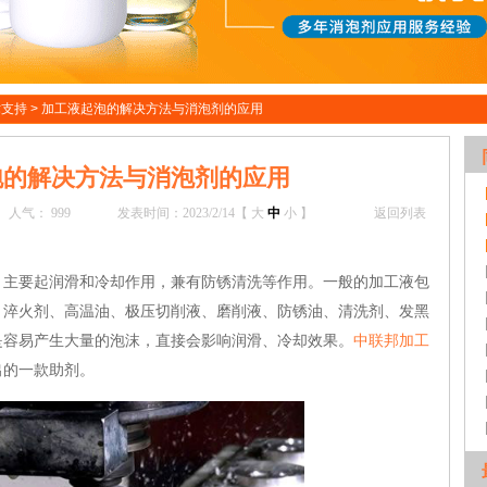
术支持
>
加工液起泡的解决方法与消泡剂的应用
泡的解决方法与消泡剂的应用
人气：
999
发表时间：2023/2/14【
大
中
小
】
返回列表
要起润滑和冷却作用，兼有防锈清洗等作用。一般的加工液包
、淬火剂、高温油、极压切削液、磨削液、防锈油、清洗剂、发黑
是容易产生大量的泡沫，直接会影响润滑、冷却效果。
中联邦加工
出的一款助剂。