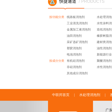
快捷通道
/ PRODUCTS
按功能分类
线路板消泡剂
水处理消泡
工业清洗消泡剂
水性涂料消
金属加工液消泡剂
造纸消泡剂
油田消泡剂
橡胶树脂消
采矿选矿消泡剂
建材类消泡
塑胶消泡剂
油性消泡剂
电池消泡剂
新能源行业
按成分分类
有机硅消泡剂
聚醚消泡剂
非硅消泡剂
水性消泡剂
其他成分消泡剂
中联邦首页
|
水处理消泡剂
|
广