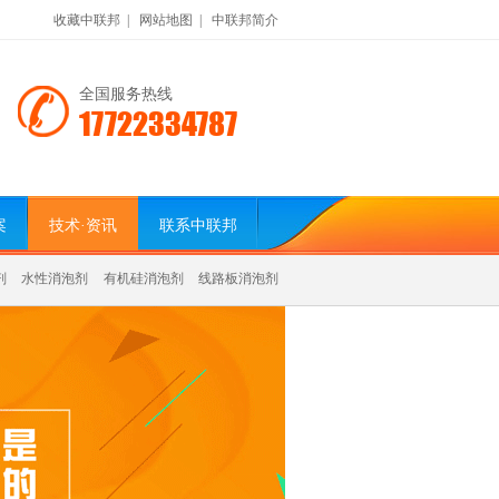
收藏中联邦
|
网站地图
|
中联邦简介
全国服务热线
17722334787
案
技术·资讯
联系中联邦
剂
水性消泡剂
有机硅消泡剂
线路板消泡剂