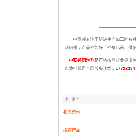
中联邦专注于解决生产加工的各种泡
沫问题，产品性能好，性价比高。供
中联邦消泡剂
是严格按照行业标准
以拨打我司全国服务热线：
17722334
上一篇：
使用矿物油消泡剂的原因
相关资讯
下一篇：
油田消泡剂种类大揭秘
推荐产品