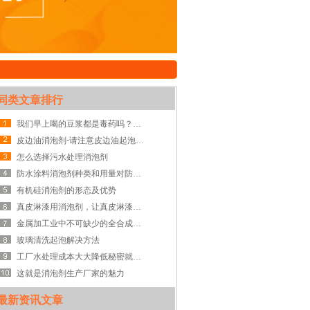
同类文章排行
我们早上喝的豆浆都是毒药吗？豆浆专用消泡剂？
皮边油消泡剂-请注意皮边油起泡的6大危害
怎么选择污水处理消泡剂
防水涂料消泡剂种类和用量对防水涂料的影响
有机硅消泡剂的形态及优势
真皮淋漆用消泡剂，让真皮淋漆气泡无影踪
金属加工业中不可缺少的全合成切削液消泡剂
玻璃清洗起泡解决方法
工厂水处理成本大大降低秘密就在工厂水处理消泡剂
这就是消泡剂生产厂家的魅力
最新资讯文章