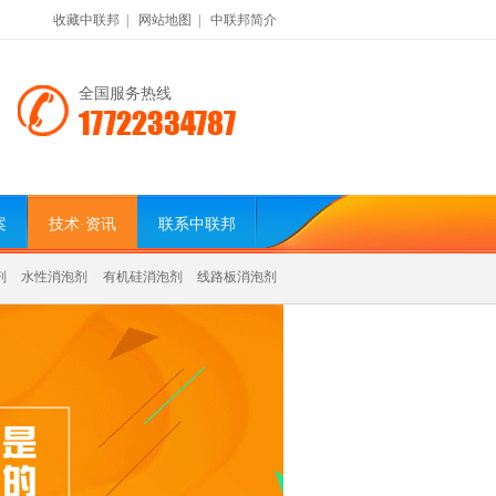
收藏中联邦
|
网站地图
|
中联邦简介
全国服务热线
17722334787
案
技术·资讯
联系中联邦
剂
水性消泡剂
有机硅消泡剂
线路板消泡剂