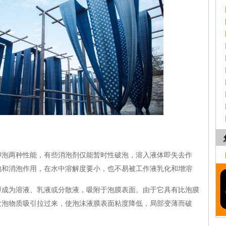
两种性能，有些消泡剂仅能暂时性破泡，溶入液体即失去作
泡和消泡作用，在水中溶解度要小，也不易被工作液乳化和增溶
为溶液、乳液或分散液，吸附于泡膜表面。由于它具有比泡膜
发泡物质吸引拉过来，使泡沫液膜表面粘度降低，局部变薄而破