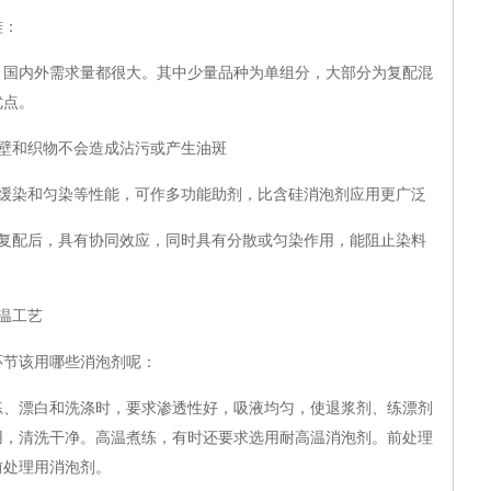
硅：
内外需求量都很大。其中少量品种为单组分，大部分为复配混
优点。
壁和织物不会造成沾污或产生油斑
染和匀染等性能，可作多功能助剂，比含硅消泡剂应用更广泛
配后，具有协同效应，同时具有分散或匀染作用，能阻止染料
温工艺
节该用哪些消泡剂呢：
漂白和洗涤时，要求渗透性好，吸液均匀，使退浆剂、练漂剂
用，清洗干净。高温煮练，有时还要求选用耐高温消泡剂。前处理
前处理用消泡剂。