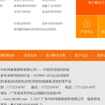
泡剂
发酵工业消泡剂
农用消泡剂
客户解决方
剂
玻璃研磨用消泡剂
硫酸工业消泡剂
自流平消泡剂
其他应用消泡剂
矿物油消泡剂
固体-粉状消泡剂
耐强酸强碱高温消泡剂
硅油消泡剂
产品中心
消
发酵消泡剂
|
技术支持
|
客户解决方案
|
客户见证
|
荣誉
东中科鸿泰新材料有限公司——中联邦
消泡剂价格
多年深耕消泡剂行业，ISO9001:2015认证消泡剂
泡剂
|
有机硅消泡剂
|
水性消泡剂
|线路板消泡剂等产品
部：17722334787
微信：17722334787
电话：177-2233-4787
司地址：广东省东莞市松山湖园区信息路4号
：www.zlb168.com © 2017 广东中科鸿泰新材料有限公司 版权所有
备案号：
粤ICP备16036469号-7
）