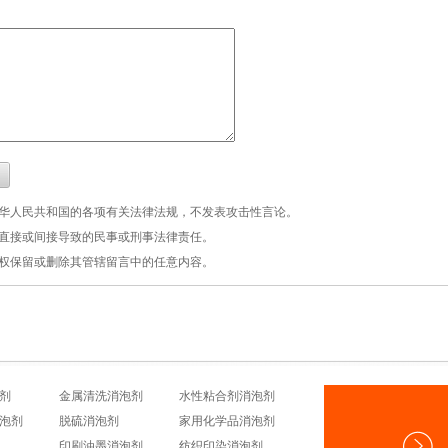
中华人民共和国的各项有关法律法规，不发表攻击性言论。
而直接或间接导致的民事或刑事法律责任。
有权保留或删除其管辖留言中的任意内容。
剂
金属清洗消泡剂
水性粘合剂消泡剂
泡剂
脱硫消泡剂
家用化学品消泡剂
印刷油墨消泡剂
纺织印染消泡剂