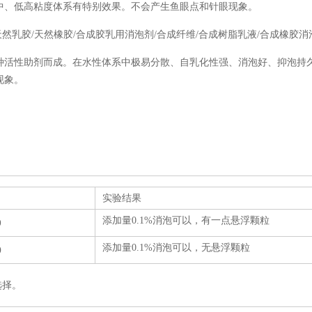
中、低高粘度体系有特别效果。不会产生鱼眼点和针眼现象。
然乳胶/天然橡胶/合成胶乳用消泡剂/合成纤维/合成树脂乳液/合成橡胶消
种活性助剂而成。在水性体系中极易分散、自乳化性强、消泡好、抑泡持
现象。
实验结果
添加量0.1%消泡可以，有一点悬浮颗粒
9
添加量
0.1%
消泡可以，无
悬浮颗粒
0
选择。