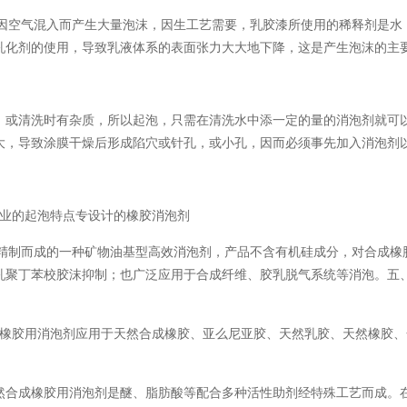
因空气混入而产生大量泡沫，因生工艺需要，乳胶漆所使用的稀释剂是水
乳化剂的使用，导致乳液体系的表面张力大大地下降，这是产生泡沫的主
，或清洗时有杂质，所以起泡，只需在清洗水中添一定的量的消泡剂就可
大，导致涂膜干燥后形成陷穴或针孔，或小孔，因而必须事先加入消泡剂
行业的起泡特点专设计的橡胶消泡剂
 精制而成的一种矿物油基型高效消泡剂，产品不含有机硅成分，对合成橡
乳聚丁苯校胶沫抑制；也广泛应用于合成纤维、胶乳脱气系统等消泡。五
成橡胶用消泡剂应用于天然合成橡胶、亚么尼亚胶、天然乳胶、天然橡胶
然合成橡胶用消泡剂是醚、脂肪酸等配合多种活性助剂经特殊工艺而成。