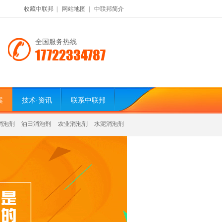
收藏中联邦
|
网站地图
|
中联邦简介
全国服务热线
17722334787
案
技术·资讯
联系中联邦
消泡剂
油田消泡剂
农业消泡剂
水泥消泡剂