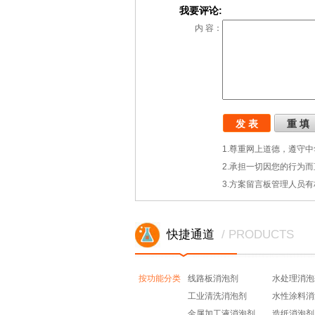
我要评论:
内 容：
1.尊重网上道德，遵守
2.承担一切因您的行为
3.方案留言板管理人员
快捷通道
/ PRODUCTS
按功能分类
线路板消泡剂
水处理消泡
工业清洗消泡剂
水性涂料消
金属加工液消泡剂
造纸消泡剂