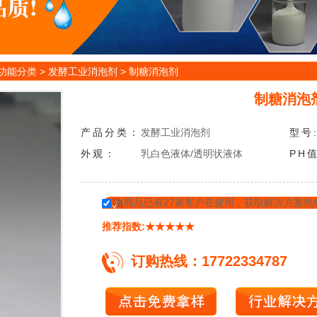
功能分类
>
发酵工业消泡剂
>
制糖消泡剂
制糖消泡
产品分类：
发酵工业消泡剂
型
号
外
观：
乳白色液体/透明状液体
PH
值
本商品已有27家客户在使用，获取解决方案热线：17
推荐指数:★★★★★
订购热线：17722334787