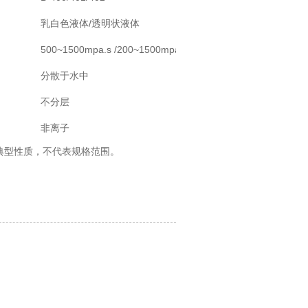
乳白色液体/透明状液体
500~1500mpa.s /200~1500mpa.s
分散于水中
不分层
非离子
典型性质，不代表规格范围。