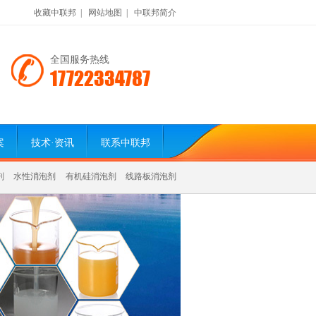
收藏中联邦
|
网站地图
|
中联邦简介
全国服务热线
17722334787
案
技术·资讯
联系中联邦
剂
水性消泡剂
有机硅消泡剂
线路板消泡剂