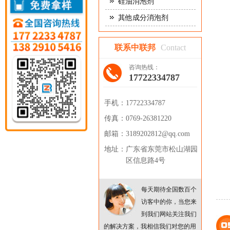
硅油消泡剂
其他成分消泡剂
联系中联邦
Contact
咨询热线：
17722334787
手机：
17722334787
传真：
0769-26381220
邮箱：
3189202812@qq.com
地址：
广东省东莞市松山湖园
区信息路4号
每天期待全国数百个
访客中的你，当您来
到我们网站关注我们
的解决方案，我相信我们对您的用