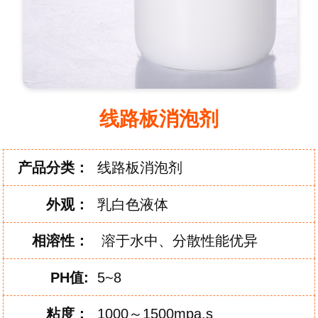
线路板消泡剂
产品分类：
线路板消泡剂
外
观：
乳白色液体
相
溶
性：
溶于水中、分散性能优异
PH
值:
5~8
粘
度：
1000～1500mpa.s