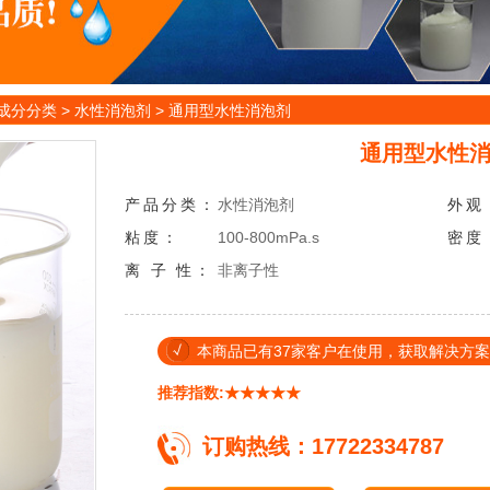
成分分类
>
水性消泡剂
>
通用型水性消泡剂
通用型水性
产品分类：
水性消泡剂
外
观
粘
度：
100-800mPa.s
密
度
离
子
性：
非离子性
本商品已有37家客户在使用，获取解决方案热线：
推荐指数:★★★★★
订购热线：17722334787