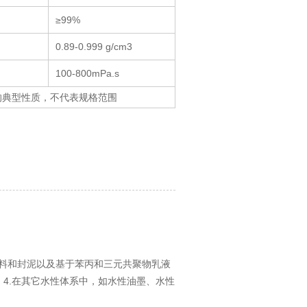
≥99%
0.89-0.999 g/cm3
100-800mPa.s
的典型性质，不代表规格范围
涂料和封泥以及基于苯丙和三元共聚物乳液
。4.在其它水性体系中，如水性油墨、水性