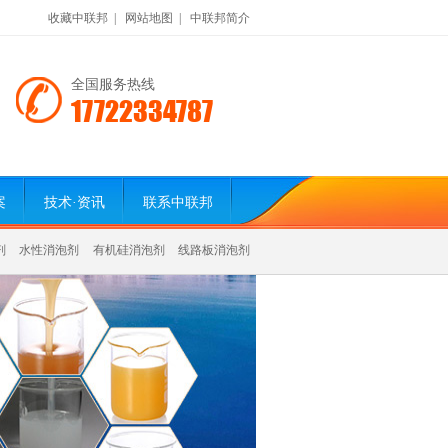
收藏中联邦
|
网站地图
|
中联邦简介
全国服务热线
17722334787
案
技术·资讯
联系中联邦
剂
水性消泡剂
有机硅消泡剂
线路板消泡剂