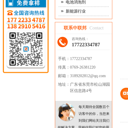
电池消泡剂
新能源行业
联系中联邦
Contact
咨询热线：
17722334787
手机：
17722334787
传真：
0769-26381220
邮箱：
3189202812@qq.com
地址：
广东省东莞市松山湖园
区信息路4号
每天期待全国数百个
访客中的你，当您来
到我们网站关注我们
的解决方案，我相信我们对您的用