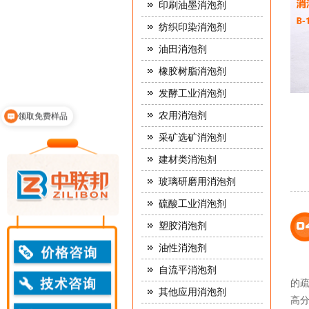
印刷油墨消泡剂
纺织印染消泡剂
油田消泡剂
橡胶树脂消泡剂
发酵工业消泡剂
领取免费样品
农用消泡剂
消泡剂报价
采矿选矿消泡剂
建材类消泡剂
玻璃研磨用消泡剂
硫酸工业消泡剂
塑胶消泡剂
油性消泡剂
自流平消泡剂
的疏
其他应用消泡剂
高