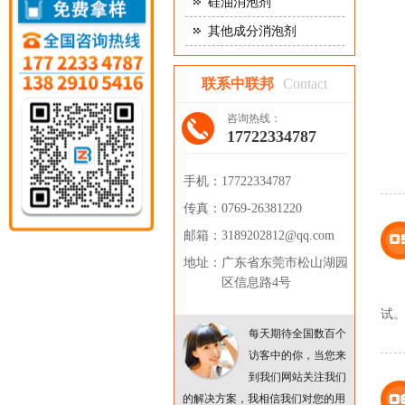
硅油消泡剂
其他成分消泡剂
联系中联邦
Contact
咨询热线：
17722334787
手机：
17722334787
传真：
0769-26381220
邮箱：
3189202812@qq.com
地址：
广东省东莞市松山湖园
区信息路4号
试
每天期待全国数百个
访客中的你，当您来
到我们网站关注我们
的解决方案，我相信我们对您的用