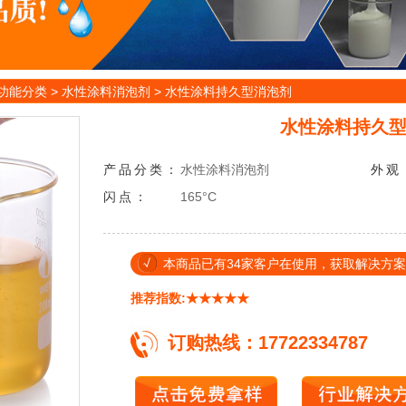
功能分类
>
水性涂料消泡剂
>
水性涂料持久型消泡剂
水性涂料持久
产品分类：
水性涂料消泡剂
外
观
闪
点：
165°C
本商品已有34家客户在使用，获取解决方案热线：
推荐指数:★★★★★
订购热线：17722334787