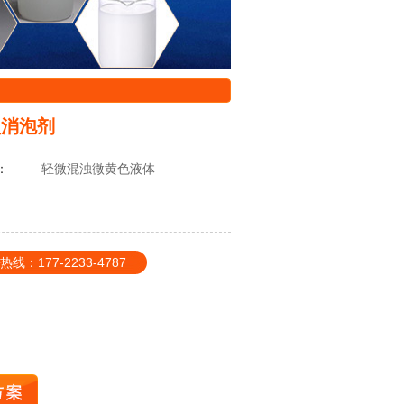
型消泡剂
：
轻微混浊微黄色液体
177-2233-4787