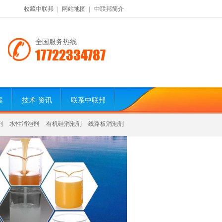
收藏中联邦
|
网站地图
|
中联邦简介
全国服务热线
17722334787
案
技术·资讯
联系中联邦
剂
水性消泡剂
有机硅消泡剂
线路板消泡剂