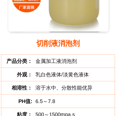
切削液消泡剂
产品分类：
金属加工液消泡剂
外
观：
乳白色液体/淡黄色液体
相
溶
性：
溶于水中、分散性能优异
PH
值:
6.5～7.8
粘
度：
500～1500mpa.s