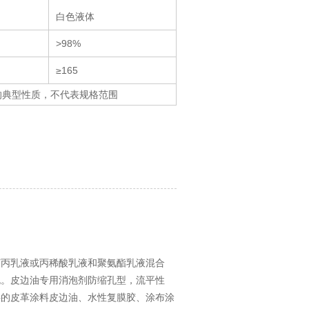
白色液体
>98%
≥165
的典型性质，不代表规格范围
苯丙乳液或丙稀酸乳液和聚氨酯乳液混合
泡。皮边油专用消泡剂防缩孔型，流平性
料的皮革涂料皮边油、水性复膜胶、涂布涂