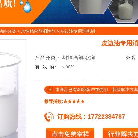
功能分类
>
水性粘合剂消泡剂
>
皮边油专用消泡剂
皮边油专用
产品分类：
水性粘合剂消泡剂
外
观
有
效
物:
＞98%
本商品已有40家客户在使用，获取解决方案热线：
推荐指数:★★★★★
订购热线：17722334787