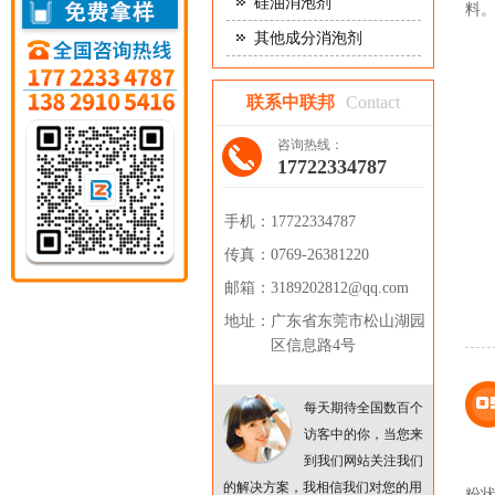
硅油消泡剂
料
其他成分消泡剂
联系中联邦
Contact
咨询热线：
17722334787
手机：
17722334787
传真：
0769-26381220
邮箱：
3189202812@qq.com
地址：
广东省东莞市松山湖园
区信息路4号
每天期待全国数百个
访客中的你，当您来
到我们网站关注我们
的解决方案，我相信我们对您的用
粉状