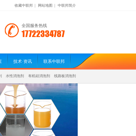
收藏中联邦
|
网站地图
|
中联邦简介
全国服务热线
17722334787
案
技术·资讯
联系中联邦
剂
水性消泡剂
有机硅消泡剂
线路板消泡剂