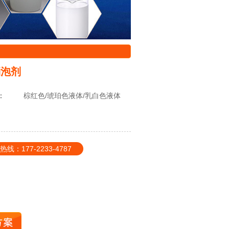
消泡剂
：
棕红色/琥珀色液体/乳白色液体
177-2233-4787