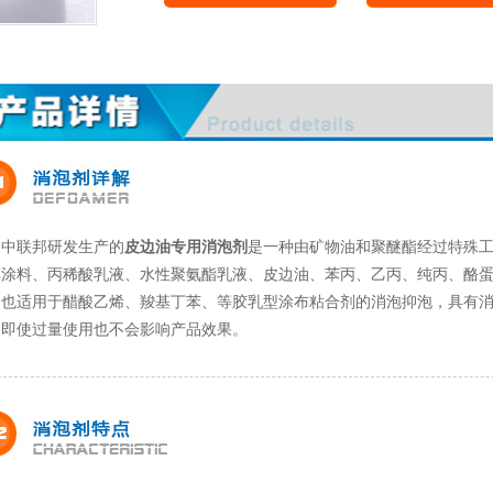
中联邦研发生产的
皮边油专用消泡剂
是一种由矿物油和聚醚酯经过特殊
革涂料、丙稀酸乳液、水性聚氨酯乳液、皮边油、苯丙、乙丙、纯丙、酪
，也适用于醋酸乙烯、羧基丁苯、等胶乳型涂布粘合剂的消泡抑泡，具有
，即使过量使用也不会影响产品效果。