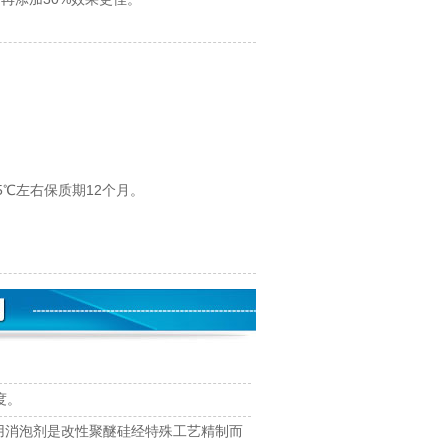
℃左右保质期12个月。
度。
用消泡剂是改性聚醚硅经特殊工艺精制而