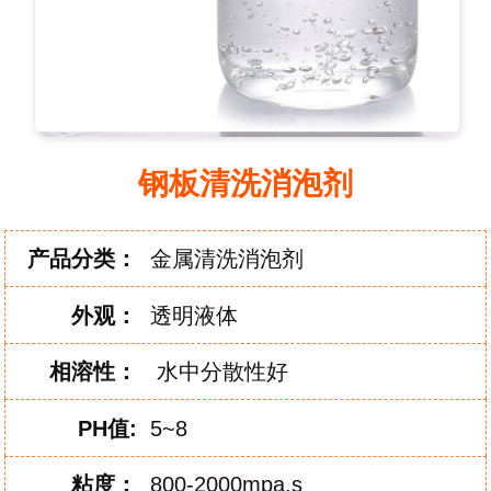
钢板清洗消泡剂
产品分类：
金属清洗消泡剂
外
观：
透明液体
相
溶
性：
水中分散性好
PH
值:
5~8
粘
度：
800-2000mpa.s