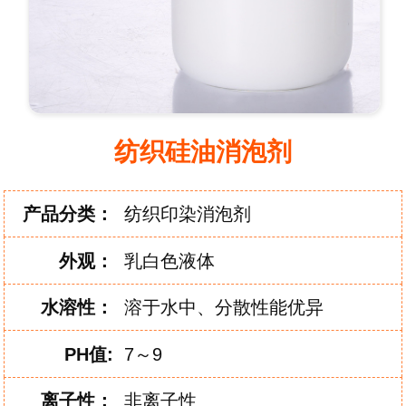
纺织硅油消泡剂
产品分类：
纺织印染消泡剂
外
观：
乳白色液体
水
溶
性：
溶于水中、分散性能优异
PH
值:
7～9
离
子
性：
非离子性