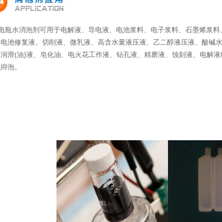
瓶水消泡剂可用于电解液、导电液、电池浆料、电子浆料、石墨烯浆料
、电池修复液、切削液、微乳液、高含水量液压液、乙二醇液压液、酸碱水
、润滑(油)液、皂化油、电火花工作液、钻孔液、精磨液、蚀刻液、电解
泡抑泡。