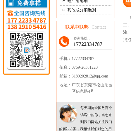
硅油消泡剂
其他成分消泡剂
电
工
联系中联邦
Contact
液
咨询热线：
消
17722334787
手机：
17722334787
传真：
0769-26381220
邮箱：
3189202812@qq.com
地址：
广东省东莞市松山湖园
区信息路4号
每天期待全国数百个
访客中的你，当您来
到我们网站关注我们
的解决方案，我相信我们对您的用