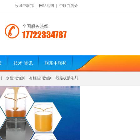
收藏中联邦
|
网站地图
|
中联邦简介
全国服务热线
17722334787
案
技术·资讯
联系中联邦
剂
水性消泡剂
有机硅消泡剂
线路板消泡剂