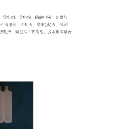
、导电剂、导电粉、防静电液、金属加
性清洗剂、冷却液、磨削(油)液、线割
液线割液、碱提法工艺消泡、脱水剂等场合