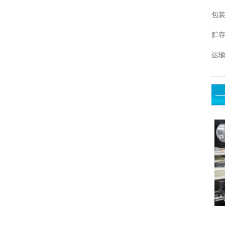
包装
贮存
运