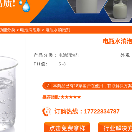
功能分类
>
电池消泡剂
>
电瓶水消泡剂
电瓶水消
产品分类：
电池消泡剂
外
观
PH
值:
5~8
本商品已有18家客户在使用，获取解决方案热线：
推荐指数:★★★★★
订购热线：17722334787