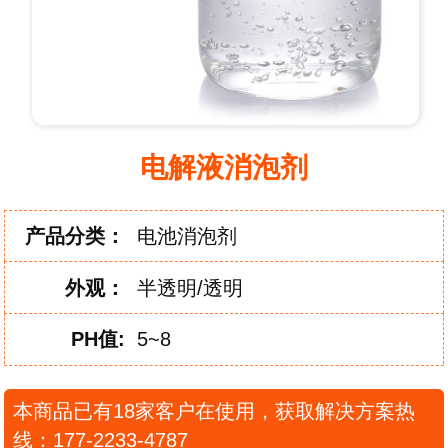
电解液消泡剂
产品分类：
电池消泡剂
外
观：
半透明/透明
PH
值:
5~8
本商品已有18家客户在使用，获取解决方案热
线：177-2233-4787